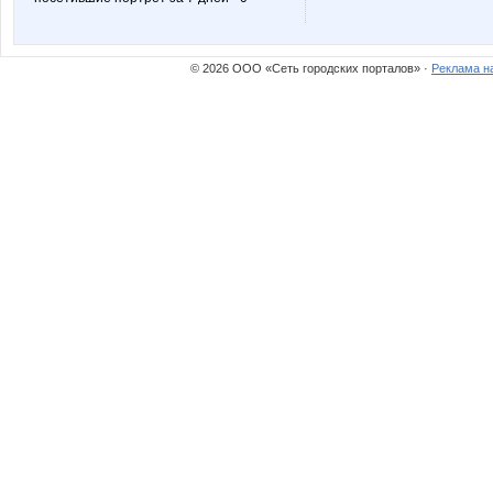
Zyxel
androle
© 2026 ООО «Сеть городских порталов» ·
Реклама н
dina79
ego
kengy
ksysa
mariupol
maxijaz
модные детки
морков