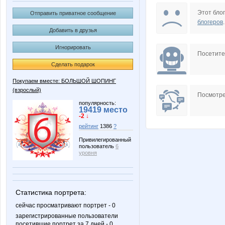
Dream86
Enn
Этот блог
Отправить приватное сообщение
блогеров
.
Добавить в друзья
Игнорировать
Katarin@
Kathrin
Посетит
Сделать подарок
Покупаем вместе: БОЛЬШОЙ ШОПИНГ
(взрослый)
Lissa*
Lonza
Посмотре
популярность:
19419 место
-2 ↓
рейтинг
1386
?
NASIK
Naf
Привилегированный
пользователь
6
уровня
PlanToyS
Princess V
Статистика портрета:
сейчас просматривают портрет - 0
зарегистрированные пользователи
посетившие портрет за 7 дней - 0