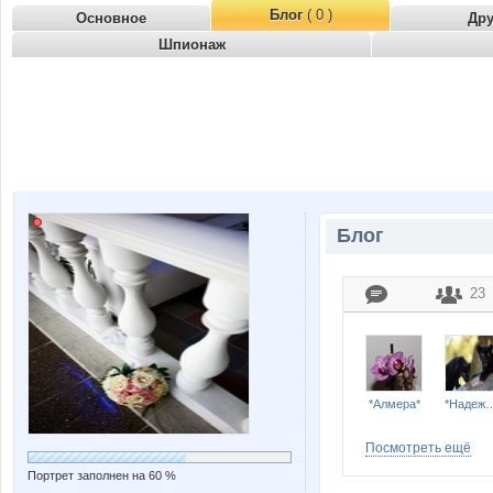
Блог
( 0 )
Основное
Др
Шпионаж
Блог
23
*Алмера*
*Наде
Посмотреть ещё
Портрет заполнен на 60 %